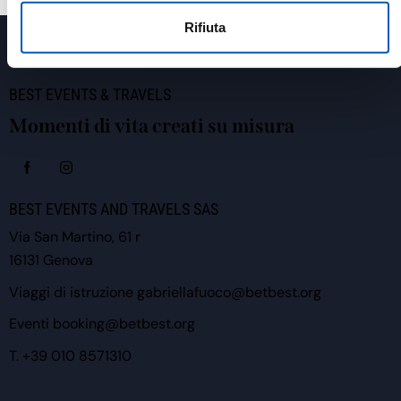
Rifiuta
BEST EVENTS & TRAVELS
Momenti di vita creati su misura
BEST EVENTS AND TRAVELS SAS
Via San Martino, 61 r
16131 Genova
Viaggi di istruzione
gabriellafuoco@betbest.org
Eventi
booking@betbest.org
T.
+39 010 8571310