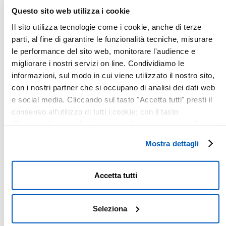
Questo sito web utilizza i cookie
Il sito utilizza tecnologie come i cookie, anche di terze
parti, al fine di garantire le funzionalità tecniche, misurare
le performance del sito web, monitorare l'audience e
migliorare i nostri servizi on line. Condividiamo le
informazioni, sul modo in cui viene utilizzato il nostro sito,
con i nostri partner che si occupano di analisi dei dati web
e social media. Cliccando sul tasto "Accetta tutti" presti il
consenso all'utilizzo di tutti i cookie; con il tasto
Ho letto l'
Informativa sulla Privacy
e presto il
"Seleziona" puoi selezionare i cookie a cui prestare il
consenso al trattamento dei miei dati personali.
consenso; con il tasto "Rifiuta" o cliccando la “X” in alto a
Mostra dettagli
destra puoi continuare la navigazione solo con l'utilizzo dei
cookie necessari. Per saperne di più ed eventualmente
modificare il tuo consenso, consulta l'Informativa su
Accetta tutti
Cookies
e
Privacy
. È possibile liberamente prestare,
rifiutare o revocare il proprio consenso in qualsiasi
momento, accedendo al pannello Mostra Dettagli.
Seleziona